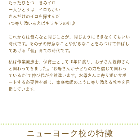
たったひとつ きみイロ
＃５歳児 ＃子育て ＃子育て
一人ひとりは イロちがい
＃受験 ＃子どもしつけ
きみだけのイロを探すんだ
＃幼稚園 ＃４才 ＃３才
7つ寄り添いあえばキラキラの虹♪
これからは皆んなと同じことが、同じようにできなくてもいい
時代です。その子の得意なことや好きなことをみつけて伸ばし
てあげる『個』育ての時代です。
私は作業療法士、保育士として10年に渡り、お子さん親御さん
と関わってきました。”お母さんが子どもの力を信じて関わっ
ているか”で伸び代が全然違います。お母さんに寄り添いサポ
ートする必要性を感じ、家庭教師のように寄り添える教室を目
指しています。
ニューヨーク校の特徴