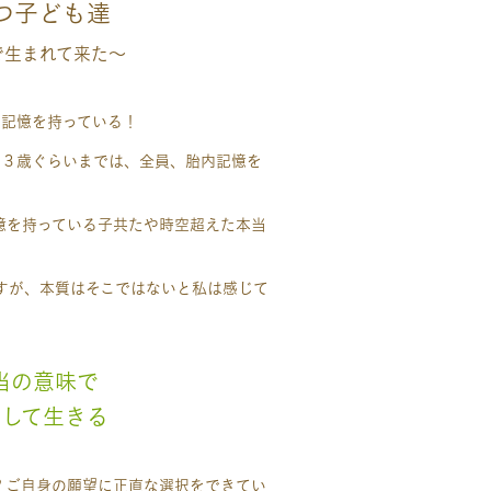
つ子ども達
で生まれて来た～
内記憶を持っている！
間は３歳ぐらいまでは、全員、胎内記憶を
＃幼児教室 ＃受験
憶を持っている子共たや時空超えた本当
。
＃胎内記憶 ＃幼児教室 ＃受験
すが、本質はそこではないと私は感じて
＃５才しつけ＃幼児教室NO1
当の意味で
して生きる
？ご自身の願望に正直な選択をできてい