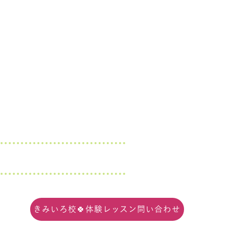
。
を
きみいろ校🍀体験レッスン問い合わせ