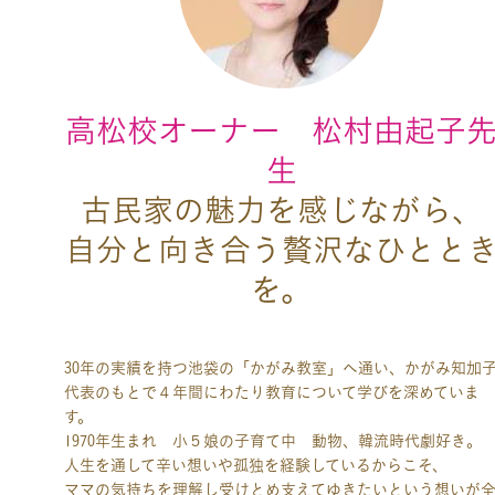
高松校オーナー 松村由起子
生
古民家の魅力を感じながら、
自分と向き合う贅沢なひとと
を。
30年の実績を持つ池袋の「かがみ教室」へ通い、かがみ知加
代表のもとで４年間にわたり教育について学びを深めていま
す。
1970年生まれ 小５娘の子育て中 動物、韓流時代劇好き。
人生を通して辛い想いや孤独を経験しているからこそ、
ママの気持ちを理解し受けとめ支えてゆきたいという想いが