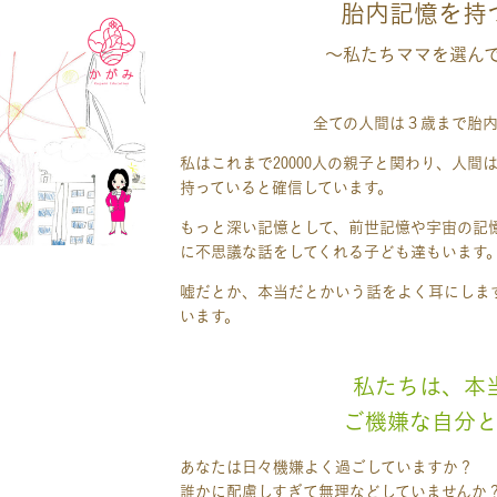
胎内記憶を持
～私たちママを選ん
全ての人間は３歳まで胎
私はこれまで20000人の親子と関わり、人
持っていると確信しています。
＃胎内記憶 
もっと深い記憶として、前世記憶や宇宙の記
に不思議な話をしてくれる子ども達もいます
嘘だとか、本当だとかいう話をよく耳にしま
います。
＃子育て ＃６才 ＃ベビーパーク 
私たちは、本
ご機嫌な自分と
あなたは日々機嫌よく過ごしていますか？
誰かに配慮しすぎて無理などしていませんか