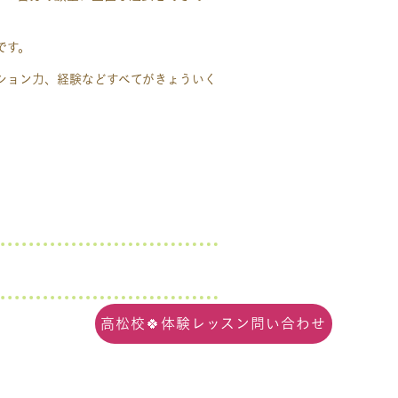
子ども才能開発 ＃しちだ ＃イクエル
です。
＃ベビーパーク ＃５才しつけ
ション力、経験などすべてがきょういく
しつけ＃ベビーパーク ＃５才しつけ＃
高松校🍀体験レッスン問い合わせ